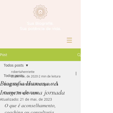
Sua Biografia.
Sua potência de vida.
Post
Todos posts
robertahenriette
Todos posts
25 de mai. de 2020
2 min de leitura
Biografia Humana - A
Biografia Humana Antroposófica
Imagem de uma jornada
Contos Terapêuticos
Atualizado:
21 de mai. de 2023
O que é aconselhamento, 
coaching ou consultoria 